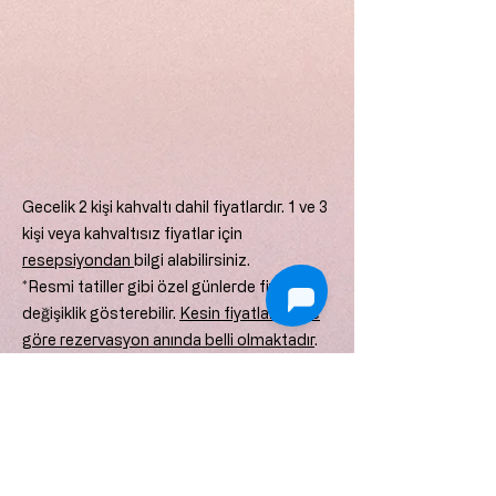
Gecelik 2 kişi kahvaltı dahil fiyatlardır. 1 ve 3
kişi veya kahvaltısız fiyatlar için
resepsiyondan
bilgi alabilirsiniz.
*Resmi tatiller gibi özel günlerde fiyatlar
değişiklik gösterebilir.
Kesin fiyatlar tarihe
göre rezervasyon anında belli olmaktadır
.
**Peşin ödemeli rezervasyonlar direk
websitemiz üzerinden yapılabilir. Taksitli
ödemeler için resepsiyonumuz yardımcı
olacaktır. 3 gece ve üzerinde Peşin fiyatına
3 taksit.