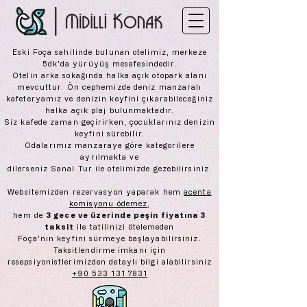
Eski Foça sahilinde bulunan otelimiz, merkeze
5dk'da yürüyüş mesafesindedir.
Otelin arka sokağında halka açık otopark alanı
mevcuttur. Ön cephemizde deniz manzaralı
kafeteryamız ve denizin keyfini çıkarabileceğiniz
halka açık plaj bulunmaktadır.
Siz kafede zaman geçirirken, çocuklarınız denizin
keyfini sürebilir.
Odalarımız manzaraya göre kategorilere
ayrılmakta ve
dilerseniz Sanal Tur ile otelimizde gezebilirsiniz.
Websitemizden rezervasyon yaparak hem
acenta
komisyonu ödemez
,
hem de
3 gece ve üzerinde peşin fiyatına 3
taksit
ile tatilinizi ötelemeden
Foça'nın keyfini sürmeye başlayabilirsiniz.
Taksitlendirme imkanı için
resepsiyonistlerimizden detaylı bilgi alabilirsiniz
+90 533 131 7831