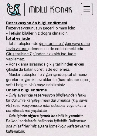
Rezervasyon ön bilgilendirmesi
Rezervasyonunuzun geçerli olması için:
- İletişim bilgileriniz doğru olmalıdır.
İptal ve iade
- İptal taleplerinde
giriş tarihine 7 gün veya daha
fazla var ise
ödemeniz iade edilebilmektedir.
Giriş tarihine 7 günden az kaldı ise, iade
yapılamaz
.
- Konaklama sırasında
çıkış tarihinden erken
çıkışlarda
kalan ücret iade edilemez.
- Mücbir sebepler ile 7 gün içinde iptal etmeniz
gerekirse, gerekli evraklar ile (hastalık ise rapor,
vefat belgesi vb.) başvurabilirsiniz.
Önemli bilgilendirme
- Giriş sırasında
rezervasyon bilgilerinden farklı
bir durumla karşılaşılması durumunda
(kişi sayısı
vb.) rezervasyonunuz iptal edilebilir veya ekstra
ücretlendirme yapılabilir.
-
Oda içinde sigara içmek kesinlikle yasaktır.
Balkonlu odalarda balkonda içilebilir. Balkonsuz
oda misafirlerimiz sigara içmek için kafeteryamızı
kullanabilir.