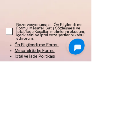
Rezervasyonuma ait Ön Bilgilendirme
Formu, Mesafeli Satış Sözleşmesi ve
İptal/İade Koşulları metinlerini okudum,
içeriklerini ve iptal ceza şartlarını kabul
ediyorum.
Ön Bilgilendirme Formu
Mesafeli Satış Formu
İptal ve İade Politikası
Reservierung (Vorauszahlung)
+90 533 131 7831
midillikonak@gmail.com
Ismetpasa-Viertel,
145 Straße Nr.: 1/1
Eski Foça/İzmir/Türkiye
Gizlilik Politikası
Teslimat ve İade Politikası