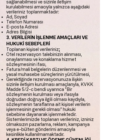
sağlanabilmesi ve sizinle iletişim
kurulabilmesi amacıyla yalnızca aşağıdaki
verileriniz toplanmaktadır:
Ad, Soyad
Telefon Numarası
E-posta Adresi
Adres Bilgisi
3. VERİLERİN İŞLENME AMAÇLARI VE
HUKUKİ SEBEPLERİ
Toplanan kişisel verileriniz;
Otel rezervasyon talebinizin alınması,
onaylanması ve konaklama hizmet
sözleşmesinin ifası,
Fatura/mali belgelerin düzenlenmesi ve
yasal muhasebe süreçlerinin yürütülmesi,
Gerektiğinde rezervasyonunuza ilişkin
sizinle iletişim kurulması amaçlarıyla, KVKK
Madde 5/2-c bendi uyarınca "Bir
sözleşmenin kurulması veya ifasıyla
doğrudan doğruya ilgili olması kaydıyla,
sözleşmenin taraflarına ait kişisel verilerin
işlenmesinin gerekli olması" hukuki
sebebine dayanarak işlenmektedir.
Sistemlerimizde toplanan verileriniz, izniniz
olmaksızın pazarlama, reklam, kampanya
veya e-bülten gönderimi amacıyla
kesinlikle kullanılmamaktadır.
4. KREDİ KARTI VE ÖDEME GÜVENLİĞİ