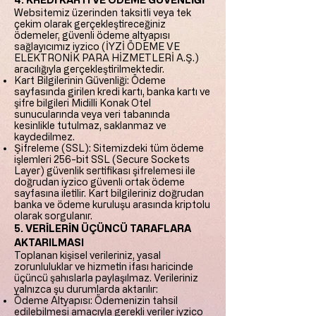
Websitemiz üzerinden taksitli veya tek
çekim olarak gerçekleştireceğiniz
ödemeler, güvenli ödeme altyapısı
sağlayıcımız iyzico (İYZİ ÖDEME VE
ELEKTRONİK PARA HİZMETLERİ A.Ş.)
aracılığıyla gerçekleştirilmektedir.
Kart Bilgilerinin Güvenliği: Ödeme
sayfasında girilen kredi kartı, banka kartı ve
şifre bilgileri Midilli Konak Otel
sunucularında veya veri tabanında
kesinlikle tutulmaz, saklanmaz ve
kaydedilmez.
Şifreleme (SSL): Sitemizdeki tüm ödeme
işlemleri 256-bit SSL (Secure Sockets
Layer) güvenlik sertifikası şifrelemesi ile
doğrudan iyzico güvenli ortak ödeme
sayfasına iletilir. Kart bilgileriniz doğrudan
banka ve ödeme kuruluşu arasında kriptolu
olarak sorgulanır.
5. VERİLERİN ÜÇÜNCÜ TARAFLARA
AKTARILMASI
Toplanan kişisel verileriniz, yasal
zorunluluklar ve hizmetin ifası haricinde
üçüncü şahıslarla paylaşılmaz. Verileriniz
yalnızca şu durumlarda aktarılır:
Ödeme Altyapısı: Ödemenizin tahsil
edilebilmesi amacıyla gerekli veriler iyzico