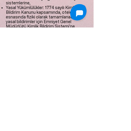
sistemlerine,
Yasal Yükümlülükler: 1774 sayılı Kimlik
Bildirim Kanunu kapsamında, otele giriş
esnasında fiziki olarak tamamlanacak
yasal bildirimler için Emniyet Genel
Müdürlüğü Kimlik Bildirim Sistemi'ne
(KBS),
Mali denetimler ve faturalandırma süreçleri
kapsamında ilgili resmi kurum ve
otoritelerle paylaşılmaktadır.
6. ÇEREZLER (COOKIES)
Websitemizde kullanıcı deneyimini
artırmak ve sitenin teknik olarak stabil
çalışmasını sağlamak amacıyla yalnızca
zorunlu çerezler kullanılabilir. Sitemizde
kullanıcı davranışlarını izleyen, hedefleme
yapan ya da reklam amaçlı üçüncü taraf
takip kodları (Google Analytics, Meta Pixel
vb.) kullanılmamaktadır.
7. VERİ SAHİBİNİN HAKLARI (KVKK
MADDE 11)
Kişisel veri sahibi olarak, verilerinizin işlenip
işlenmediğini öğrenme, işlenmişse bilgi
talep etme, verilerin düzeltilmesini veya
silinmesini isteme haklarına sahipsiniz.
Haklarınızı kullanmak için
midillikonak@gmail.com
adresine yazılı