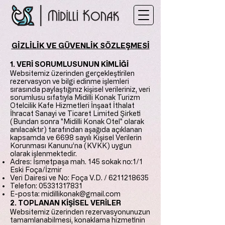
GİZLİLİK VE GÜVENLİK SÖZLEŞMESİ
1. VERİ SORUMLUSUNUN KİMLİĞİ
Websitemiz üzerinden gerçekleştirilen
rezervasyon ve bilgi edinme işlemleri
sırasında paylaştığınız kişisel verileriniz, veri
sorumlusu sıfatıyla Midilli Konak Turizm
Otelcilik Kafe Hizmetleri İnşaat İthalat
İhracat Sanayi ve Ticaret Limited Şirketi
(Bundan sonra "Midilli Konak Otel" olarak
anılacaktır) tarafından aşağıda açıklanan
kapsamda ve 6698 sayılı Kişisel Verilerin
Korunması Kanunu’na (KVKK) uygun
olarak işlenmektedir.
Adres: İsmetpaşa mah. 145 sokak no:1/1
Eski Foça/İzmir
Veri Dairesi ve No: Foça V.D. /
6211218635
Telefon:
05331317831
E-posta:
midillikonak@gmail.com
2. TOPLANAN KİŞİSEL VERİLER
Websitemiz üzerinden rezervasyonunuzun
tamamlanabilmesi, konaklama hizmetinin