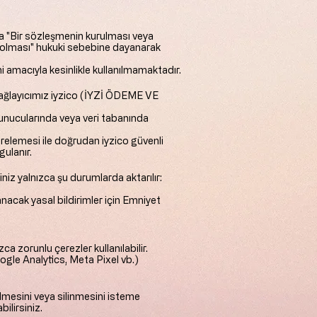
ca "Bir sözleşmenin kurulması veya
kli olması" hukuki sebebine dayanarak
 amacıyla kesinlikle kullanılmamaktadır.
sağlayıcımız iyzico (İYZİ ÖDEME VE
l sunucularında veya veri tabanında
relemesi ile doğrudan iyzico güvenli
gulanır.
iniz yalnızca şu durumlarda aktarılır:
nacak yasal bildirimler için Emniyet
a zorunlu çerezler kullanılabilir.
ogle Analytics, Meta Pixel vb.)
tilmesini veya silinmesini isteme
ilirsiniz.