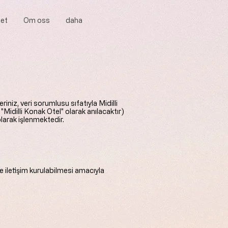
det
Om oss
daha
iniz, veri sorumlusu sıfatıyla Midilli
Midilli Konak Otel" olarak anılacaktır)
arak işlenmektedir.
iletişim kurulabilmesi amacıyla