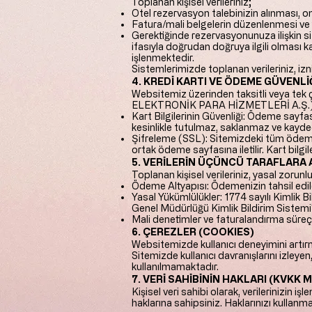
Toplanan kişisel verileriniz;
Otel rezervasyon talebinizin alınması, 
Fatura/mali belgelerin düzenlenmesi ve
Gerektiğinde rezervasyonunuza ilişkin s
ifasıyla doğrudan doğruya ilgili olması k
işlenmektedir.
Sistemlerimizde toplanan verileriniz, i
4. KREDİ KARTI VE ÖDEME GÜVENLİ
Websitemiz üzerinden taksitli veya tek 
ELEKTRONİK PARA HİZMETLERİ A.Ş.) arac
Kart Bilgilerinin Güvenliği: Ödeme sayfası
kesinlikle tutulmaz, saklanmaz ve kayde
Şifreleme (SSL): Sitemizdeki tüm ödeme 
ortak ödeme sayfasına iletilir. Kart bil
5. VERİLERİN ÜÇÜNCÜ TARAFLARA 
Toplanan kişisel verileriniz, yasal zorunl
Ödeme Altyapısı: Ödemenizin tahsil edile
Yasal Yükümlülükler: 1774 sayılı Kimlik 
Genel Müdürlüğü Kimlik Bildirim Sistemi
Mali denetimler ve faturalandırma süreçl
6. ÇEREZLER (COOKIES)
Websitemizde kullanıcı deneyimini artırma
Sitemizde kullanıcı davranışlarını izley
kullanılmamaktadır.
7. VERİ SAHİBİNİN HAKLARI (KVKK M
Kişisel veri sahibi olarak, verilerinizin 
haklarına sahipsiniz. Haklarınızı kullanma