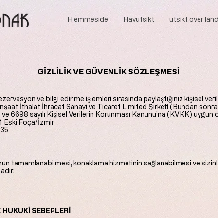
Hjemmeside
Havutsikt
utsikt over lan
GİZLİLİK VE GÜVENLİK SÖZLEŞMESİ
rvasyon ve bilgi edinme işlemleri sırasında paylaştığınız kişisel veriler
nşaat İthalat İhracat Sanayi ve Ticaret Limited Şirketi (Bundan sonra "
ve 6698 sayılı Kişisel Verilerin Korunması Kanunu’na (KVKK) uygun ol
1 Eski Foça/İzmir
635
 tamamlanabilmesi, konaklama hizmetinin sağlanabilmesi ve sizinle 
adır:
E HUKUKİ SEBEPLERİ