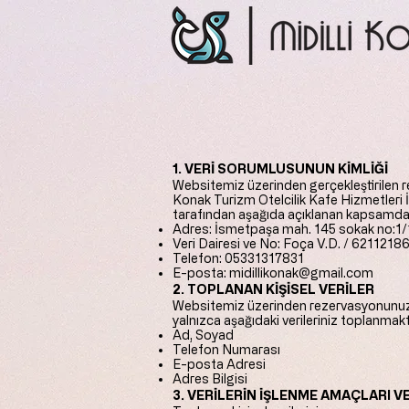
1. VERİ SORUMLUSUNUN KİMLİĞİ
Websitemiz üzerinden gerçekleştirilen reze
Konak Turizm Otelcilik Kafe Hizmetleri İ
tarafından aşağıda açıklanan kapsamda 
Adres: İsmetpaşa mah. 145 sokak no:1/
Veri Dairesi ve No: Foça V.D. / 6211218
Telefon: 05331317831
E-posta:
midillikonak@gmail.com
2. TOPLANAN KİŞİSEL VERİLER
Websitemiz üzerinden rezervasyonunuzun
yalnızca aşağıdaki verileriniz toplanmakt
Ad, Soyad
Telefon Numarası
E-posta Adresi
Adres Bilgisi
3. VERİLERİN İŞLENME AMAÇLARI V