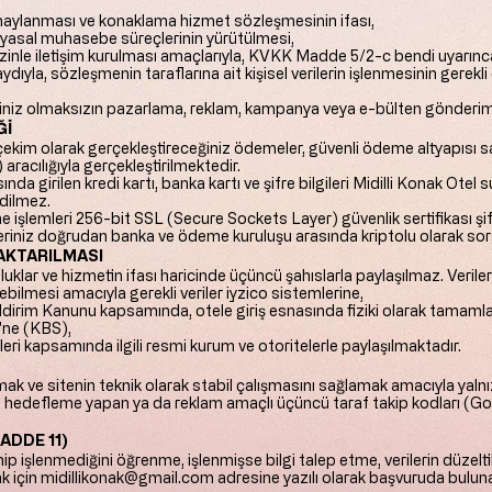
onaylanması ve konaklama hizmet sözleşmesinin ifası,
 yasal muhasebe süreçlerinin yürütülmesi,
izinle iletişim kurulması amaçlarıyla, KVKK Madde 5/2-c bendi uyarın
aydıyla, sözleşmenin taraflarına ait kişisel verilerin işlenmesinin gere
zniniz olmaksızın pazarlama, reklam, kampanya veya e-bülten gönderimi
Ğİ
çekim olarak gerçekleştireceğiniz ödemeler, güvenli ödeme altyapısı 
ılığıyla gerçekleştirilmektedir.
nda girilen kredi kartı, banka kartı ve şifre bilgileri Midilli Konak Ote
dilmez.
işlemleri 256-bit SSL (Secure Sockets Layer) güvenlik sertifikası şif
gileriniz doğrudan banka ve ödeme kuruluşu arasında kriptolu olarak sor
AKTARILMASI
uluklar ve hizmetin ifası haricinde üçüncü şahıslarla paylaşılmaz. Veriler
bilmesi amacıyla gerekli veriler iyzico sistemlerine,
Bildirim Kanunu kapsamında, otele giriş esnasında fiziki olarak tamamla
'ne (KBS),
eri kapsamında ilgili resmi kurum ve otoritelerle paylaşılmaktadır.
k ve sitenin teknik olarak stabil çalışmasını sağlamak amacıyla yalnızc
en, hedefleme yapan ya da reklam amaçlı üçüncü taraf takip kodları (Go
ADDE 11)
işlenip işlenmediğini öğrenme, işlenmişse bilgi talep etme, verilerin düzel
k için
midillikonak@gmail.com
adresine yazılı olarak başvuruda bulunab