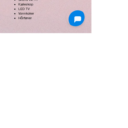
Kjøleskap
LED TV
Vannkoker
Hårføner
Prisene er per natt for 2 personer inkludert
frokost. For priser for 1 eller 3 personer, eller uten