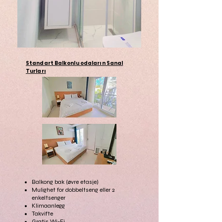
Standart Balkonlu odaların Sanal
Turları
Balkong bak (øvre etasje)
Mulighet for dobbeltseng eller 2
enkeltsenger
Klimaanlegg
Takvifte
Gratis Wi-Fi