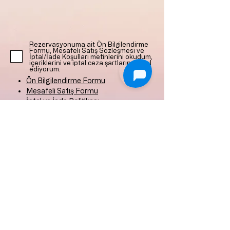
Rezervasyonuma ait Ön Bilgilendirme
Formu, Mesafeli Satış Sözleşmesi ve
İptal/İade Koşulları metinlerini okudum,
içeriklerini ve iptal ceza şartlarını kabul
ediyorum.
Ön Bilgilendirme Formu
Mesafeli Satış Formu
İptal ve İade Politikası
Reservasjon (forhåndsbetaling)
+90 533 131 7831
midillikonak@gmail.com
Ismetpasa-området,
145 Gate nr: 1/1
Eski Foça/Izmir/Turkey
Gizlilik Politikası
Teslimat ve İade Politikası
© 2020 by Taner Ünlen-Midilli Konak