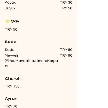
Küçük
TRY 30
Büyük
TRY 50
Çay
TRY 50
Soda
Sade
TRY 80
Meyveli
TRY 90
(Elma/Mandalina/Limon/Karpu
z)
Churchill
TRY 150
Ayran
TRY 70